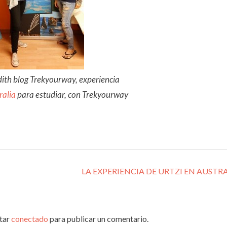
dith blog Trekyourway, experiencia
ralia
para estudiar, con Trekyourway
s
LA EXPERIENCIA DE URTZI EN AUSTR
star
conectado
para publicar un comentario.