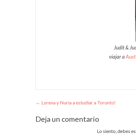
Judit & Ju
viajar a
Aust
Navegación de entrada
←
Lorena y Nuria a estudiar a Toronto!
Deja un comentario
Lo siento, debes e