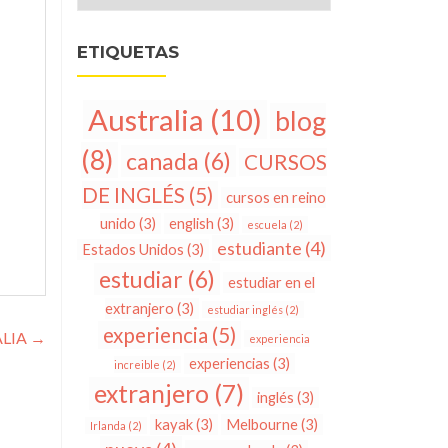
ETIQUETAS
Australia
(10)
blog
(8)
canada
(6)
CURSOS
DE INGLÉS
(5)
cursos en reino
unido
(3)
english
(3)
escuela
(2)
estudiante
(4)
Estados Unidos
(3)
estudiar
(6)
estudiar en el
extranjero
(3)
estudiar inglés
(2)
experiencia
(5)
ALIA
→
experiencia
experiencias
(3)
increible
(2)
extranjero
(7)
inglés
(3)
kayak
(3)
Melbourne
(3)
Irlanda
(2)