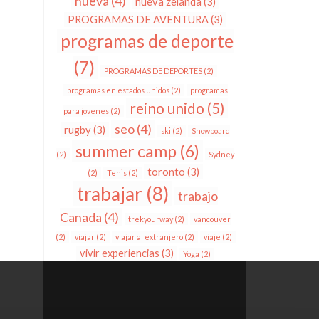
nueva
(4)
nueva zelanda
(3)
PROGRAMAS DE AVENTURA
(3)
programas de deporte
(7)
PROGRAMAS DE DEPORTES
(2)
programas en estados unidos
(2)
programas
reino unido
(5)
para jovenes
(2)
seo
(4)
rugby
(3)
ski
(2)
Snowboard
summer camp
(6)
(2)
Sydney
toronto
(3)
(2)
Tenis
(2)
trabajar
(8)
trabajo
Canada
(4)
trekyourway
(2)
vancouver
(2)
viajar
(2)
viajar al extranjero
(2)
viaje
(2)
vivir experiencias
(3)
Yoga
(2)