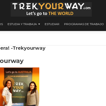
OS
ESTUDIA Y TRABAJA
ESTUDIAR
PROGRAMAS DE TRABAJO
Judit & Judith, Australia les espera!‏ -Trekyourway
yourway