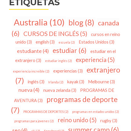
ETIQUETAS
Australia
(10)
blog
(8)
canada
(6)
CURSOS DE INGLÉS
(5)
cursos en reino
unido
(3)
english
(3)
Estados Unidos
(3)
escuela
(2)
estudiar
(6)
estudiante
(4)
estudiar en el
experiencia
(5)
extranjero
(3)
estudiar inglés
(2)
extranjero
experiencias
(3)
experiencia increible
(2)
(7)
inglés
(3)
kayak
(3)
Melbourne
(3)
Irlanda
(2)
nueva
(4)
nueva zelanda
(3)
PROGRAMAS DE
programas de deporte
AVENTURA
(3)
(7)
PROGRAMAS DE DEPORTES
(2)
programas en estados unidos
(2)
reino unido
(5)
rugby
(3)
programas para jovenes
(2)
summer camp
(6)
seo
(4)
ski
(2)
Snowboard
(2)