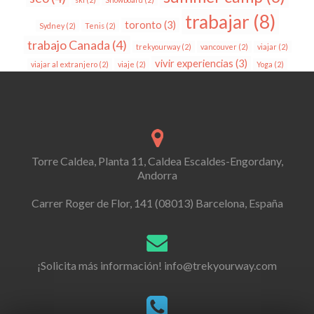
trabajar
(8)
toronto
(3)
Sydney
(2)
Tenis
(2)
trabajo Canada
(4)
trekyourway
(2)
vancouver
(2)
viajar
(2)
vivir experiencias
(3)
viajar al extranjero
(2)
viaje
(2)
Yoga
(2)
Torre Caldea, Planta 11, Caldea Escaldes-Engordany,
Andorra
Carrer Roger de Flor, 141 (08013) Barcelona, España
¡Solicita más información!
info@trekyourway.com