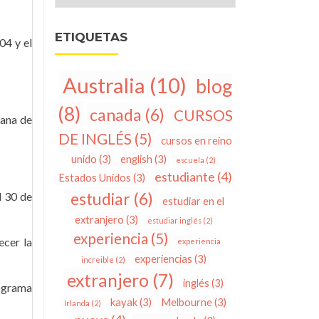
ETIQUETAS
04 y el
Australia
(10)
blog
(8)
canada
(6)
CURSOS
mana de
DE INGLÉS
(5)
cursos en reino
unido
(3)
english
(3)
escuela
(2)
estudiante
(4)
Estados Unidos
(3)
estudiar
(6)
l 30 de
estudiar en el
extranjero
(3)
estudiar inglés
(2)
experiencia
(5)
ecer la
experiencia
experiencias
(3)
increible
(2)
extranjero
(7)
inglés
(3)
rograma
kayak
(3)
Melbourne
(3)
Irlanda
(2)