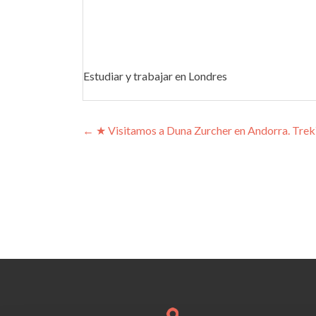
Estudiar y trabajar en Londres
Navegación de entrada
←
★ Visitamos a Duna Zurcher en Andorra. TrekY