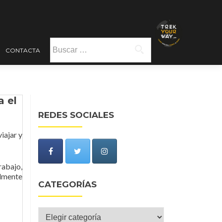
Buscar:
CONTACTA
a el
REDES SOCIALES
iajar y
rabajo,
almente
CATEGORÍAS
Categorías