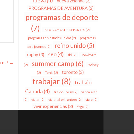
nueva
(4)
nueva zelanda
(3)
PROGRAMAS DE AVENTURA
(3)
programas de deporte
(7)
PROGRAMAS DE DEPORTES
(2)
programas en estados unidos
(2)
programas
reino unido
(5)
para jovenes
(2)
seo
(4)
rugby
(3)
ski
(2)
Snowboard
summer camp
(6)
irns!
→
(2)
Sydney
toronto
(3)
(2)
Tenis
(2)
trabajar
(8)
trabajo
Canada
(4)
trekyourway
(2)
vancouver
(2)
viajar
(2)
viajar al extranjero
(2)
viaje
(2)
vivir experiencias
(3)
Yoga
(2)