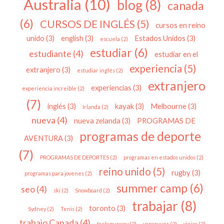
Australia
(10)
blog
(8)
canada
(6)
CURSOS DE INGLÉS
(5)
cursos en reino
unido
(3)
english
(3)
Estados Unidos
(3)
escuela
(2)
estudiar
(6)
estudiante
(4)
estudiar en el
experiencia
(5)
extranjero
(3)
estudiar inglés
(2)
extranjero
experiencias
(3)
experiencia increible
(2)
(7)
inglés
(3)
kayak
(3)
Melbourne
(3)
Irlanda
(2)
nueva
(4)
nueva zelanda
(3)
PROGRAMAS DE
programas de deporte
AVENTURA
(3)
(7)
PROGRAMAS DE DEPORTES
(2)
programas en estados unidos
(2)
reino unido
(5)
rugby
(3)
programas para jovenes
(2)
summer camp
(6)
seo
(4)
ski
(2)
Snowboard
(2)
trabajar
(8)
toronto
(3)
Sydney
(2)
Tenis
(2)
trabajo Canada
(4)
trekyourway
(2)
vancouver
(2)
viajar
(2)