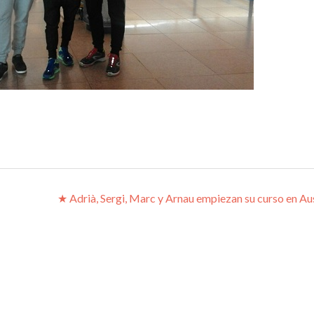
s
★ Adrià, Sergi, Marc y Arnau empiezan su curso en Aus