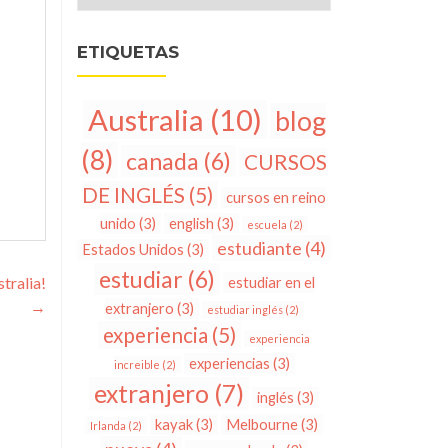
ETIQUETAS
Australia
(10)
blog
(8)
canada
(6)
CURSOS
DE INGLÉS
(5)
cursos en reino
unido
(3)
english
(3)
escuela
(2)
estudiante
(4)
Estados Unidos
(3)
estudiar
(6)
tralia!
estudiar en el
→
extranjero
(3)
estudiar inglés
(2)
experiencia
(5)
experiencia
experiencias
(3)
increible
(2)
extranjero
(7)
inglés
(3)
kayak
(3)
Melbourne
(3)
Irlanda
(2)