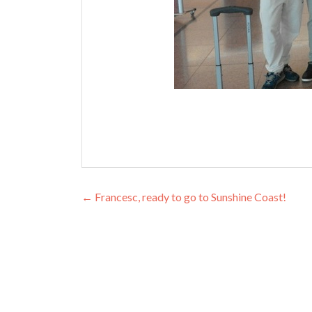
Navegación de entrada
←
Francesc, ready to go to Sunshine Coast!