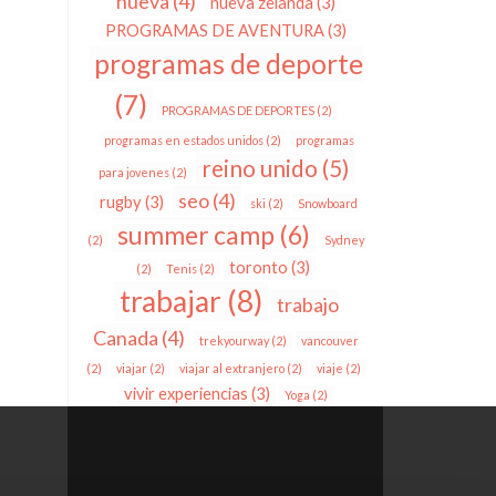
nueva
(4)
nueva zelanda
(3)
PROGRAMAS DE AVENTURA
(3)
programas de deporte
(7)
PROGRAMAS DE DEPORTES
(2)
programas en estados unidos
(2)
programas
reino unido
(5)
para jovenes
(2)
seo
(4)
rugby
(3)
ski
(2)
Snowboard
summer camp
(6)
(2)
Sydney
toronto
(3)
(2)
Tenis
(2)
trabajar
(8)
trabajo
Canada
(4)
trekyourway
(2)
vancouver
(2)
viajar
(2)
viajar al extranjero
(2)
viaje
(2)
vivir experiencias
(3)
Yoga
(2)