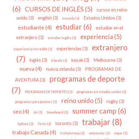
(6)
CURSOS DE INGLÉS
(5)
cursos en reino
unido
(3)
english
(3)
Estados Unidos
(3)
escuela
(2)
estudiar
(6)
estudiante
(4)
estudiar en el
experiencia
(5)
extranjero
(3)
estudiar inglés
(2)
extranjero
experiencias
(3)
experiencia increible
(2)
(7)
inglés
(3)
kayak
(3)
Melbourne
(3)
Irlanda
(2)
nueva
(4)
nueva zelanda
(3)
PROGRAMAS DE
programas de deporte
AVENTURA
(3)
(7)
PROGRAMAS DE DEPORTES
(2)
programas en estados unidos
(2)
reino unido
(5)
rugby
(3)
programas para jovenes
(2)
summer camp
(6)
seo
(4)
ski
(2)
Snowboard
(2)
trabajar
(8)
toronto
(3)
Sydney
(2)
Tenis
(2)
trabajo Canada
(4)
trekyourway
(2)
vancouver
(2)
viajar
(2)