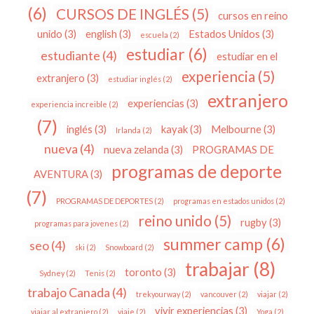
(6)
CURSOS DE INGLÉS
(5)
cursos en reino
unido
(3)
english
(3)
Estados Unidos
(3)
escuela
(2)
estudiar
(6)
estudiante
(4)
estudiar en el
experiencia
(5)
extranjero
(3)
estudiar inglés
(2)
extranjero
experiencias
(3)
experiencia increible
(2)
(7)
inglés
(3)
kayak
(3)
Melbourne
(3)
Irlanda
(2)
nueva
(4)
nueva zelanda
(3)
PROGRAMAS DE
programas de deporte
AVENTURA
(3)
(7)
PROGRAMAS DE DEPORTES
(2)
programas en estados unidos
(2)
reino unido
(5)
rugby
(3)
programas para jovenes
(2)
summer camp
(6)
seo
(4)
ski
(2)
Snowboard
(2)
trabajar
(8)
toronto
(3)
Sydney
(2)
Tenis
(2)
trabajo Canada
(4)
trekyourway
(2)
vancouver
(2)
viajar
(2)
vivir experiencias
(3)
viajar al extranjero
(2)
viaje
(2)
Yoga
(2)