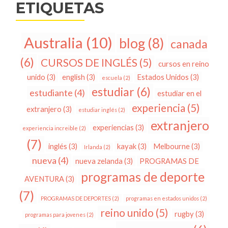
ETIQUETAS
Australia
(10)
blog
(8)
canada
(6)
CURSOS DE INGLÉS
(5)
cursos en reino
unido
(3)
english
(3)
Estados Unidos
(3)
escuela
(2)
estudiar
(6)
estudiante
(4)
estudiar en el
experiencia
(5)
extranjero
(3)
estudiar inglés
(2)
extranjero
experiencias
(3)
experiencia increible
(2)
(7)
inglés
(3)
kayak
(3)
Melbourne
(3)
Irlanda
(2)
nueva
(4)
nueva zelanda
(3)
PROGRAMAS DE
programas de deporte
AVENTURA
(3)
(7)
PROGRAMAS DE DEPORTES
(2)
programas en estados unidos
(2)
reino unido
(5)
rugby
(3)
programas para jovenes
(2)