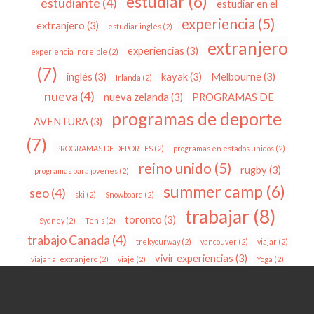
estudiar
(6)
estudiante
(4)
estudiar en el
experiencia
(5)
extranjero
(3)
estudiar inglés
(2)
extranjero
experiencias
(3)
experiencia increible
(2)
(7)
inglés
(3)
kayak
(3)
Melbourne
(3)
Irlanda
(2)
nueva
(4)
nueva zelanda
(3)
PROGRAMAS DE
programas de deporte
AVENTURA
(3)
(7)
PROGRAMAS DE DEPORTES
(2)
programas en estados unidos
(2)
reino unido
(5)
rugby
(3)
programas para jovenes
(2)
summer camp
(6)
seo
(4)
ski
(2)
Snowboard
(2)
trabajar
(8)
toronto
(3)
Sydney
(2)
Tenis
(2)
trabajo Canada
(4)
trekyourway
(2)
vancouver
(2)
viajar
(2)
vivir experiencias
(3)
viajar al extranjero
(2)
viaje
(2)
Yoga
(2)